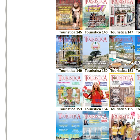
Touristica 145
Touristica 146
Touristica 147
To
Touristica 149
Touristica 150
Touristica 151
To
Touristica 153
Touristica 154
Touristica 155
To