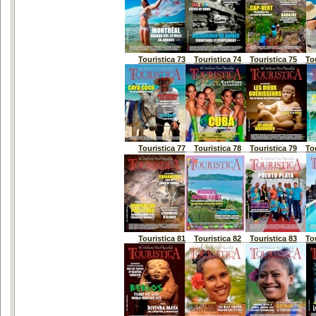
Touristica 73
Touristica 74
Touristica 75
To
Touristica 77
Touristica 78
Touristica 79
To
Touristica 81
Touristica 82
Touristica 83
To